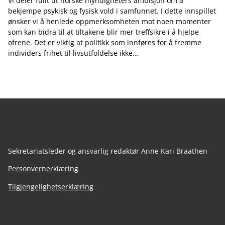
Vi deler fullt ut norske myndigheters ambisjon om å
bekjempe psykisk og fysisk vold i samfunnet. I dette innspillet
ønsker vi å henlede oppmerksomheten mot noen momenter
som kan bidra til at tiltakene blir mer treffsikre i å hjelpe
ofrene. Det er viktig at politikk som innføres for å fremme
individers frihet til livsutfoldelse ikke…
Sekretariatsleder og ansvarlig redaktør Anne Kari Braathen
Personvernerklæring
Tilgjengelighetserklæring