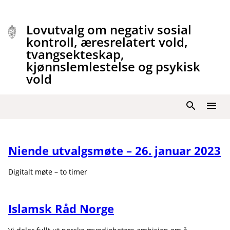
Hopp
til
Lovutvalg om negativ sosial
innhold
kontroll, æresrelatert vold,
tvangsekteskap,
kjønnslemlestelse og psykisk
vold
Søk
Meny
Niende utvalgsmøte – 26. januar 2023
Digitalt møte – to timer
Islamsk Råd Norge